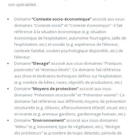
son opérabilité.
Domaine
“Contexte socio-économique”
associé aux sous-
domaines
“Contexte social”
et
“Contexte économique”
: il fait
référence à la situation économique (e.g. situation
économique de l’exploitation, autonomie fourragère, taille de
l’exploitation, etc.) et sociale (e.g. expérience de l’éleveur,
contexte familial, soutien psychologique disponible, etc.) de
l’éleveur.
Domaine
“Elevage”
associé aux sous-domaines
“Pratiques
pastorales”
et
“Animaux élevés”
. Ce domaine fait référence
aux choix et itinéraires techniques définis sur l’exploitation
(e.g. nombre de bêtes, races, objectifs de productions, etc.)
Domaine
“Moyens de protection”
associé aux sous-
domaines
“Prévention structurelle”
et
“Prévention vivante”
. Ce
domaine fait référence aux différents moyens de prévention
structurelle (e.g. clôtures, effarouchement olfactif, visuel, etc.)
et vivante (e.g. animaux gardiens, gardiennage humain, etc.).
Domaine
“Environnement”
associé aux sous-domaines
“Milieu”
(e.g. boisement, type de végétation, etc.),
“Biologie
des prédateurs”
(e.g nombre de loups détectés, période de