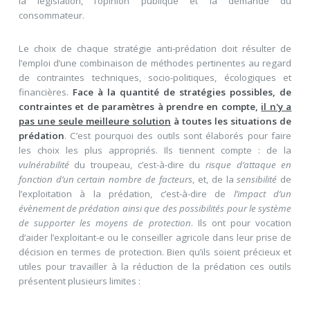
la législation, l’opinion publique et la demande du
consommateur.
Le choix de chaque stratégie anti-prédation doit résulter de
l’emploi d’une combinaison de méthodes pertinentes au regard
de contraintes techniques, socio-politiques, écologiques et
financières.
Face à la quantité de stratégies possibles, de
contraintes et de paramètres à prendre en compte,
il n'y a
pas une seule meilleure solution
à toutes les situations de
prédation
. C’est pourquoi des outils sont élaborés pour faire
les choix les plus appropriés. Ils tiennent compte : de la
vulnérabilité
du troupeau, c’est-à-dire du
risque d’attaque en
fonction d’un certain nombre de facteurs
, et, de la
sensibilité
de
l’exploitation à la prédation, c’est-à-dire de
l’impact d’un
évènement de prédation ainsi que des possibilités pour le système
de supporter les moyens de protection
. Ils ont pour vocation
d’aider l’exploitant-e ou le conseiller agricole dans leur prise de
décision en termes de protection. Bien qu’ils soient précieux et
utiles pour travailler à la réduction de la prédation ces outils
présentent plusieurs limites :